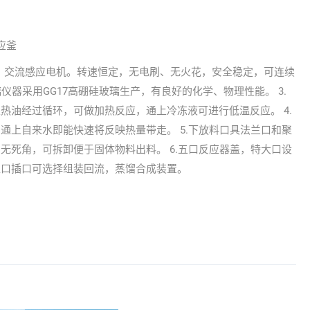
应釜
速、交流感应电机。转速恒定，无电刷、无火花，安全稳定，可连续
璃仪器采用GG17高硼硅玻璃生产，有良好的化学、物理性能。 3.
热油经过循环，可做加热反应，通上冷冻液可进行低温反应。 4.
通上自来水即能快速将反映热量带走。 5.下放料口具法兰口和聚
无死角，可拆卸便于固体物料出料。 6.五口反应器盖，特大口设
准口插口可选择组装回流，蒸馏合成装置。