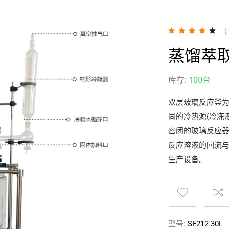
(
蒸馏萃取
库存:
100台
双层玻璃反应釜
同的冷热源(冷冻
密闭的玻璃反应
反应溶液的回流
生产设备。
型号:
SF212-30L