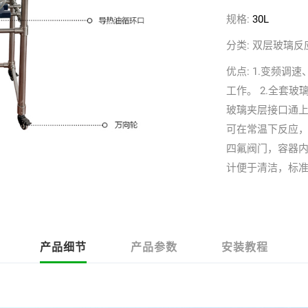
规格:
30L
分类:
双层玻璃反
优点:
1.变频调
工作。 2.全套玻
玻璃夹层接口通上
可在常温下反应，
四氟阀门，容器内
计便于清洁，标
产品细节
产品参数
安装教程