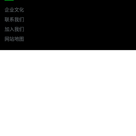
企业文化
联系我们
加入我们
网站地图
OPEN HOURS
欢迎致电
13838238074
周一 - 周五
8：00~17：30
周六 - 周日