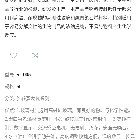
凝器回收溶媒，实现提纯分离。主要用于医药、化工、生物制
品等行业的检测、研发及生产。本产品与物料接触部件全部采
用耐高温、耐腐蚀的高硼硅玻璃和聚四氟乙烯材料，特别适用
于容易分解变性的生物制品的浓缩提纯，不易与物料产生化学
反应。
型号:
R-1005
规格:
5L
分类:
旋转蒸发仪系列
优点:
1.玻璃材质选用高硼硅玻璃，有良好的物理与化学性能。
2.聚四氟乙烯材质密封，保证旋转瓶工作的密封性。 3.变频控
制、数字显示、交流感应电机，无电刷、火花，安全无噪音。
4.水（油）浴锅手动升降，高度调整快捷方便。温度数显，控温