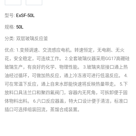
型号:
ExSF-50L
规格:
50L
分类:
双层玻璃反应釜
优点:
1.变频调速、交流感应电机。转速恒定，无电刷、无火
花，安全稳定，可连续工作。 2.全套玻璃仪器采用GG17高硼硅
玻璃生产，有良好的化学、物理性能。 3.玻璃夹层接口通上热
油经过循环，可做加热反应，通上冷冻液可进行低温反应。 4.
可在常温下反应，通上自来水即能快速将反映热量带走。 5.下
放料口具法兰口和聚四氟阀门，容器内无死角，可拆卸便于固
体物料出料。 6.六口反应器盖，特大口设计便于清洁，标准口
插口可选择组装回流，蒸馏合成装置。