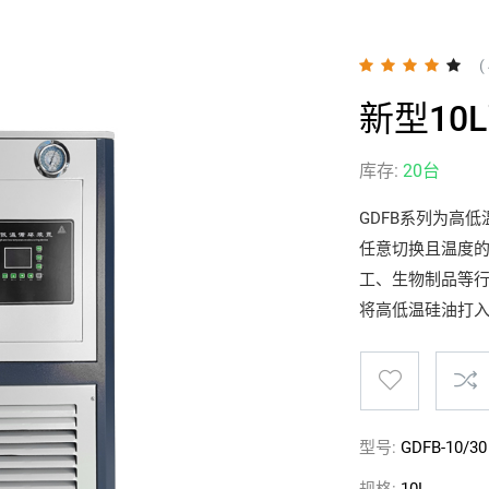
(
新型10
库存:
20台
GDFB系列为高
任意切换且温度
工、生物制品等
将高低温硅油打
型号:
GDFB-10/30